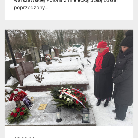
warszawskiej Polonii z mielecką Stalą został
poprzedzony...